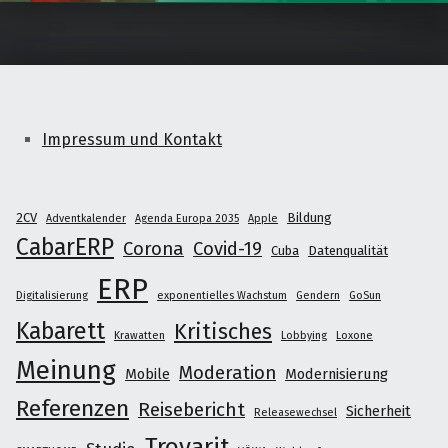
Impressum und Kontakt
2CV
Bildung
Adventkalender
Agenda Europa 2035
Apple
CabarERP
Corona
Covid-19
Cuba
Datenqualität
ERP
Digitalisierung
exponentielles Wachstum
Gendern
GoSun
Kabarett
Kritisches
Krawatten
Lobbying
Loxone
Meinung
Moderation
Mobile
Modernisierung
Referenzen
Reisebericht
Sicherheit
Releasewechsel
Trovarit