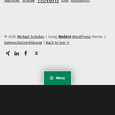
Studie
SMARTHOME
VÖWA
Webkonferenz
© 2026
Michael Schober
|
Using
Modern
WordPress
theme.
|
Datenschutzerklärung
|
Back to top ↑
XING
LinkedIn
facebook
Back to top ↑
Menu