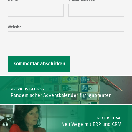
Name
*
E-Mail-Adresse
*
Website
Post navigation
PREVIOUS BEITRAG
Pandemischer Adventkalender für Ignoranten
NEXT BEITRAG
Neu Wege mit ERP und CRM