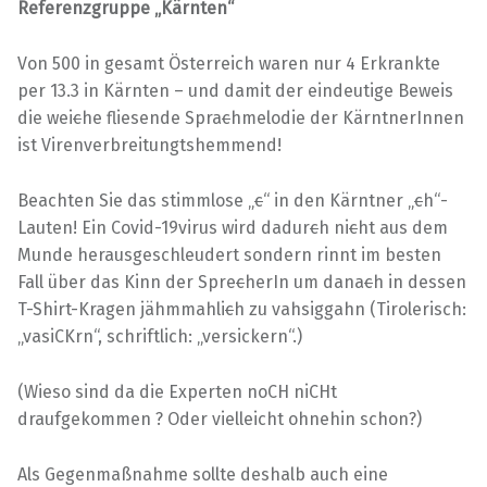
Referenzgruppe „Kärnten“
Von 500 in gesamt Österreich waren nur 4 Erkrankte
per 13.3 in Kärnten – und damit der eindeutige Beweis
die wei
c
he fliesende Spra
c
hmelodie der KärntnerInnen
ist Virenverbreitungtshemmend!
Beachten Sie das stimmlose „
c
“ in den Kärntner „
c
h“-
Lauten! Ein Covid-19virus wird dadur
c
h ni
c
ht aus dem
Munde herausgeschleudert sondern rinnt im besten
Fall über das Kinn der Spre
c
herIn um dana
c
h in dessen
T-Shirt-Kragen jähmmahli
c
h zu vahsiggahn (Tirolerisch:
„vasiCKrn“, schriftlich: „versickern“.)
(Wieso sind da die Experten noCH niCHt
draufgekommen ? Oder vielleicht ohnehin schon?)
Als Gegenmaßnahme sollte deshalb auch eine