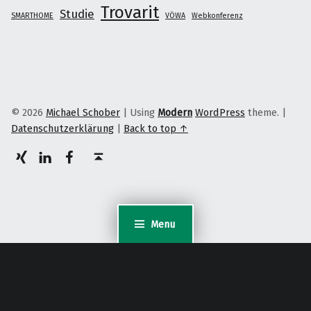
Trovarit
Studie
SMARTHOME
VÖWA
Webkonferenz
© 2026
Michael Schober
|
Using
Modern
WordPress
theme.
|
Datenschutzerklärung
|
Back to top ↑
XING
LinkedIn
facebook
Back to top ↑
Menu