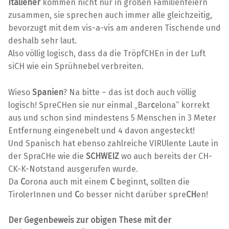
Italiener
kommen nicht nur in großen Familienfeiern
zusammen, sie sprechen auch immer alle gleichzeitig,
bevorzugt mit dem vis-a-vis am anderen Tischende und
deshalb sehr laut.
Also völlig logisch, dass da die TröpfCHEn in der Luft
siCH wie ein Sprühnebel verbreiten.
Wieso
Spanien
? Na bitte – das ist doch auch völlig
logisch! SpreCHen sie nur einmal „Bar
c
elona“ korrekt
aus und schon sind mindestens 5 Menschen in 3 Meter
Entfernung eingenebelt und 4 davon angesteckt!
Und Spanisch hat ebenso zahlreiche VIRUlente Laute in
der SpraCHe wie die
SCHWEIZ
wo auch bereits der CH-
CK-K-Notstand ausgerufen wurde.
Da
C
orona auch mit einem
C
beginnt, sollten die
TirolerInnen und
C
o besser nicht darüber spre
CH
en!
Der Gegenbeweis zur obigen These mit der