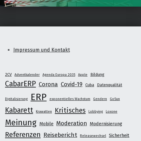
Impressum und Kontakt
2CV
Bildung
Adventkalender
Agenda Europa 2035
Apple
CabarERP
Corona
Covid-19
Cuba
Datenqualität
ERP
Digitalisierung
exponentielles Wachstum
Gendern
GoSun
Kabarett
Kritisches
Krawatten
Lobbying
Loxone
Meinung
Moderation
Mobile
Modernisierung
Referenzen
Reisebericht
Sicherheit
Releasewechsel