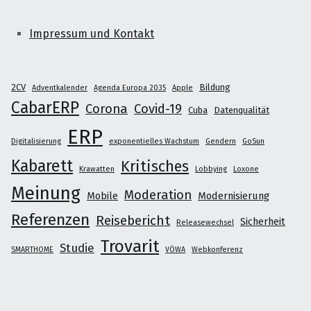
Impressum und Kontakt
2CV
Bildung
Adventkalender
Agenda Europa 2035
Apple
CabarERP
Corona
Covid-19
Cuba
Datenqualität
ERP
Digitalisierung
exponentielles Wachstum
Gendern
GoSun
Kabarett
Kritisches
Krawatten
Lobbying
Loxone
Meinung
Moderation
Mobile
Modernisierung
Referenzen
Reisebericht
Sicherheit
Releasewechsel
Trovarit
Studie
SMARTHOME
VÖWA
Webkonferenz