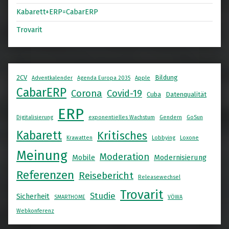
Kabarett+ERP=CabarERP
Trovarit
2CV
Bildung
Adventkalender
Agenda Europa 2035
Apple
CabarERP
Corona
Covid-19
Cuba
Datenqualität
ERP
Digitalisierung
exponentielles Wachstum
Gendern
GoSun
Kabarett
Kritisches
Krawatten
Lobbying
Loxone
Meinung
Moderation
Mobile
Modernisierung
Referenzen
Reisebericht
Releasewechsel
Trovarit
Studie
Sicherheit
SMARTHOME
VÖWA
Webkonferenz