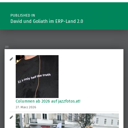
Post navigation
PUBLISHED IN
David und Goliath im ERP-Land 2.0
Columnen ab 2026 auf jazzfotos.at!
27. März 2026