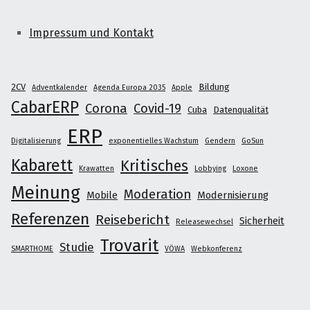
Impressum und Kontakt
2CV
Bildung
Adventkalender
Agenda Europa 2035
Apple
CabarERP
Corona
Covid-19
Cuba
Datenqualität
ERP
Digitalisierung
exponentielles Wachstum
Gendern
GoSun
Kabarett
Kritisches
Krawatten
Lobbying
Loxone
Meinung
Moderation
Mobile
Modernisierung
Referenzen
Reisebericht
Sicherheit
Releasewechsel
Trovarit
Studie
SMARTHOME
VÖWA
Webkonferenz