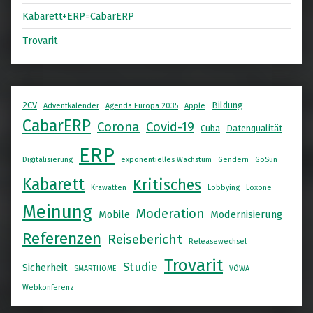
Kabarett+ERP=CabarERP
Trovarit
2CV
Bildung
Adventkalender
Agenda Europa 2035
Apple
CabarERP
Corona
Covid-19
Cuba
Datenqualität
ERP
Digitalisierung
exponentielles Wachstum
Gendern
GoSun
Kabarett
Kritisches
Krawatten
Lobbying
Loxone
Meinung
Moderation
Mobile
Modernisierung
Referenzen
Reisebericht
Releasewechsel
Trovarit
Studie
Sicherheit
SMARTHOME
VÖWA
Webkonferenz