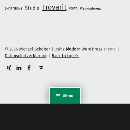
Trovarit
Studie
SMARTHOME
VÖWA
Webkonferenz
© 2026
Michael Schober
|
Using
Modern
WordPress
theme.
|
Datenschutzerklärung
|
Back to top ↑
XING
LinkedIn
facebook
Back to top ↑
Menu