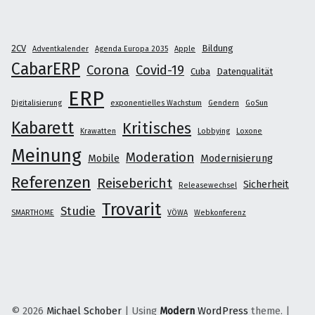
2CV
Bildung
Adventkalender
Agenda Europa 2035
Apple
CabarERP
Corona
Covid-19
Cuba
Datenqualität
ERP
Digitalisierung
exponentielles Wachstum
Gendern
GoSun
Kabarett
Kritisches
Krawatten
Lobbying
Loxone
Meinung
Moderation
Mobile
Modernisierung
Referenzen
Reisebericht
Sicherheit
Releasewechsel
Trovarit
Studie
SMARTHOME
VÖWA
Webkonferenz
© 2026
Michael Schober
|
Using
Modern
WordPress
theme.
|