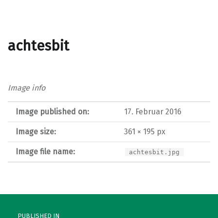
achtesbit
Image info
Image published on:
17. Februar 2016
Image size:
361 × 195 px
Image file name:
achtesbit.jpg
Post navigation
PUBLISHED IN