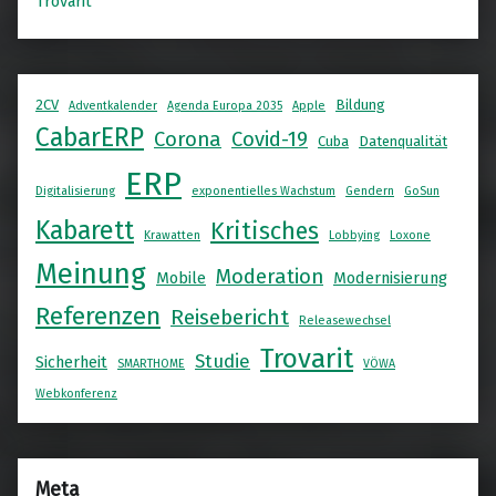
Trovarit
2CV
Bildung
Adventkalender
Agenda Europa 2035
Apple
CabarERP
Corona
Covid-19
Cuba
Datenqualität
ERP
Digitalisierung
exponentielles Wachstum
Gendern
GoSun
Kabarett
Kritisches
Krawatten
Lobbying
Loxone
Meinung
Moderation
Mobile
Modernisierung
Referenzen
Reisebericht
Releasewechsel
Trovarit
Studie
Sicherheit
SMARTHOME
VÖWA
Webkonferenz
Meta