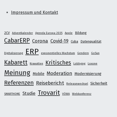
Impressum und Kontakt
2CV
Bildung
Adventkalender
Agenda Europa 2035
Apple
CabarERP
Corona
Covid-19
Cuba
Datenqualität
ERP
Digitalisierung
exponentielles Wachstum
Gendern
GoSun
Kabarett
Kritisches
Krawatten
Lobbying
Loxone
Meinung
Moderation
Mobile
Modernisierung
Referenzen
Reisebericht
Sicherheit
Releasewechsel
Trovarit
Studie
SMARTHOME
VÖWA
Webkonferenz