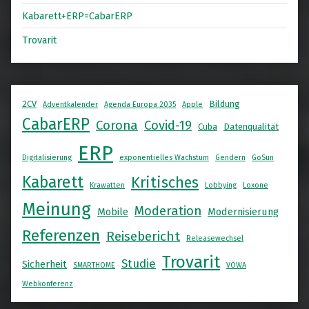
Kabarett+ERP=CabarERP
Trovarit
2CV
Bildung
Adventkalender
Agenda Europa 2035
Apple
CabarERP
Corona
Covid-19
Cuba
Datenqualität
ERP
Digitalisierung
exponentielles Wachstum
Gendern
GoSun
Kabarett
Kritisches
Krawatten
Lobbying
Loxone
Meinung
Moderation
Mobile
Modernisierung
Referenzen
Reisebericht
Releasewechsel
Trovarit
Studie
Sicherheit
SMARTHOME
VÖWA
Webkonferenz