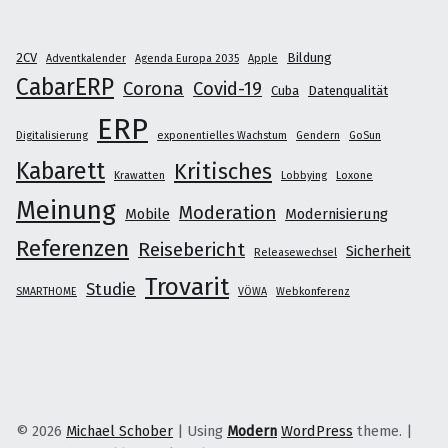
2CV
Bildung
Adventkalender
Agenda Europa 2035
Apple
CabarERP
Corona
Covid-19
Cuba
Datenqualität
ERP
Digitalisierung
exponentielles Wachstum
Gendern
GoSun
Kabarett
Kritisches
Krawatten
Lobbying
Loxone
Meinung
Moderation
Mobile
Modernisierung
Referenzen
Reisebericht
Sicherheit
Releasewechsel
Trovarit
Studie
SMARTHOME
VÖWA
Webkonferenz
© 2026
Michael Schober
|
Using
Modern
WordPress
theme.
|