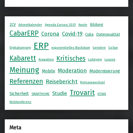
2CV
Bildung
Adventkalender
Agenda Europa 2035
Apple
CabarERP
Corona
Covid-19
Cuba
Datenqualität
ERP
Digitalisierung
exponentielles Wachstum
Gendern
GoSun
Kabarett
Kritisches
Krawatten
Lobbying
Loxone
Meinung
Moderation
Mobile
Modernisierung
Referenzen
Reisebericht
Releasewechsel
Trovarit
Studie
Sicherheit
SMARTHOME
VÖWA
Webkonferenz
Meta