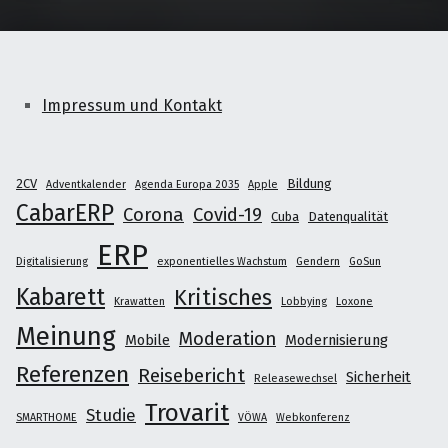
Impressum und Kontakt
2CV
Bildung
Adventkalender
Agenda Europa 2035
Apple
CabarERP
Corona
Covid-19
Cuba
Datenqualität
ERP
Digitalisierung
exponentielles Wachstum
Gendern
GoSun
Kabarett
Kritisches
Krawatten
Lobbying
Loxone
Meinung
Moderation
Mobile
Modernisierung
Referenzen
Reisebericht
Sicherheit
Releasewechsel
Trovarit
Studie
SMARTHOME
VÖWA
Webkonferenz