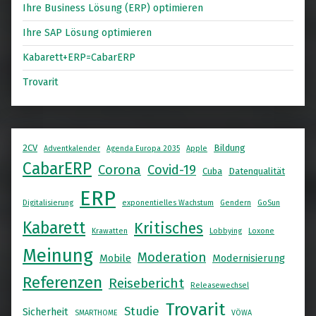
Ihre Business Lösung (ERP) optimieren
Ihre SAP Lösung optimieren
Kabarett+ERP=CabarERP
Trovarit
2CV
Bildung
Adventkalender
Agenda Europa 2035
Apple
CabarERP
Corona
Covid-19
Cuba
Datenqualität
ERP
Digitalisierung
exponentielles Wachstum
Gendern
GoSun
Kabarett
Kritisches
Krawatten
Lobbying
Loxone
Meinung
Moderation
Mobile
Modernisierung
Referenzen
Reisebericht
Releasewechsel
Trovarit
Studie
Sicherheit
SMARTHOME
VÖWA